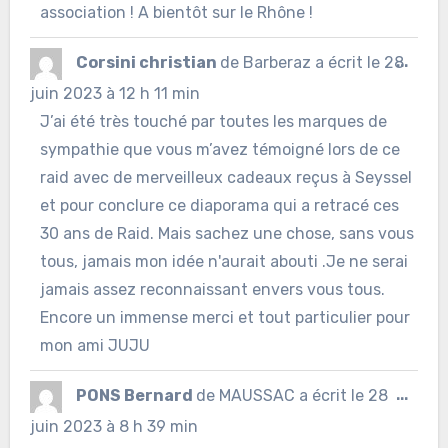
association ! A bientôt sur le Rhône !
Ouvr
Corsini christian
de
Barberaz
a écrit le
28
...
cett
juin 2023
à
12 h 11 min
J’ai été très touché par toutes les marques de
boîte
sympathie que vous m’avez témoigné lors de ce
méta
raid avec de merveilleux cadeaux reçus à Seyssel
et pour conclure ce diaporama qui a retracé ces
30 ans de Raid. Mais sachez une chose, sans vous
tous, jamais mon idée n'aurait abouti .Je ne serai
jamais assez reconnaissant envers vous tous.
Encore un immense merci et tout particulier pour
mon ami JUJU
Ouvr
PONS Bernard
de
MAUSSAC
a écrit le
28
...
cett
juin 2023
à
8 h 39 min