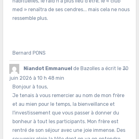
habituelles, le raid n'a plus lieu d'être, le « club
med » renaîtra de ses cendres... mais cela ne nous
ressemble plus.
Bernard PONS
Ouvr
Niandot Emmanuel
de
Bazolles
a écrit le
30
...
cett
juin 2026
à
10 h 48 min
Bonjour à tous,
boîte
Je tenais à vous remercier au nom de mon frère
méta
et au mien pour le temps, la bienveillance et
l'investissement que vous passer à donner du
bonheur à tout les participants. Mon frère est
rentré de son séjour avec une joie immense. Des
souvenirs plein la tête dont on va en entendre