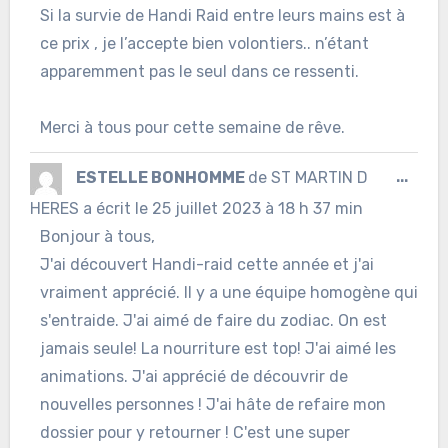
Si la survie de Handi Raid entre leurs mains est à
ce prix , je l’accepte bien volontiers.. n’étant
apparemment pas le seul dans ce ressenti.
Merci à tous pour cette semaine de rêve.
Ouvr
ESTELLE BONHOMME
de
ST MARTIN D
...
cett
HERES
a écrit le
25 juillet 2023
à
18 h 37 min
Bonjour à tous,
boîte
J'ai découvert Handi-raid cette année et j'ai
méta
vraiment apprécié. Il y a une équipe homogène qui
s'entraide. J'ai aimé de faire du zodiac. On est
jamais seule! La nourriture est top! J'ai aimé les
animations. J'ai apprécié de découvrir de
nouvelles personnes ! J'ai hâte de refaire mon
dossier pour y retourner ! C'est une super