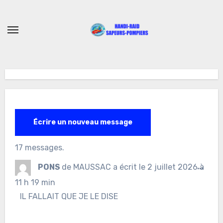
Skip
to
content
17 messages.
Ouvr
PONS
de
MAUSSAC
a écrit le
2 juillet 2026
à
...
cett
11 h 19 min
IL FALLAIT QUE JE LE DISE
boîte
méta