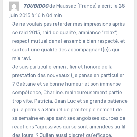
Ouvr
TOUBIDOC
de
Maussac (France)
a écrit le
28
...
cett
juin 2015
à
16 h 04 min
Je ne voulais pas retarder mes impressions après
boîte
ce raid 2015, raid de qualité, ambiance "relax",
méta
respect mutuel dans l'ensemble bien respecté, et
surtout une qualité des accompagnant(e)s qui
m'a ravi.
Je suis particulièrement fier et honoré de la
prestation des nouveaux (je pense en particulier
? Gaètane et sa bonne humeur et son immense
compétence, Charline, malheureusement partie
trop vite, Patricia, Jean Luc et sa grande patience
qui a permis a Samuel de profiter pleinement de
sa semaine en apaisant ses angoisses sources de
réactions "agressives qui se sont amendées au fil
des jours, ? Julien aussi discret qu’efficace,