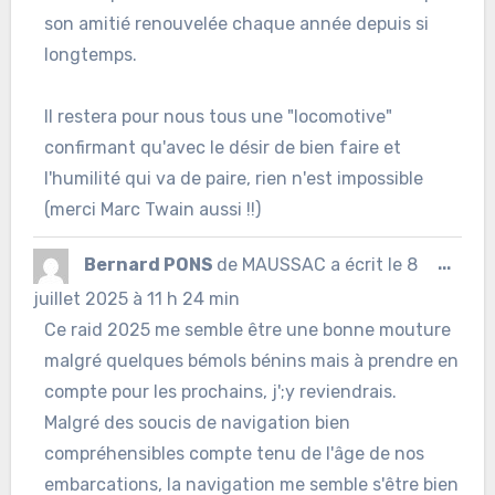
son amitié renouvelée chaque année depuis si
longtemps.
Il restera pour nous tous une "locomotive"
confirmant qu'avec le désir de bien faire et
l'humilité qui va de paire, rien n'est impossible
(merci Marc Twain aussi !!)
Ouvr
Bernard PONS
de
MAUSSAC
a écrit le
8
...
cett
juillet 2025
à
11 h 24 min
Ce raid 2025 me semble être une bonne mouture
boîte
malgré quelques bémols bénins mais à prendre en
méta
compte pour les prochains, j';y reviendrais.
Malgré des soucis de navigation bien
compréhensibles compte tenu de l'âge de nos
embarcations, la navigation me semble s'être bien