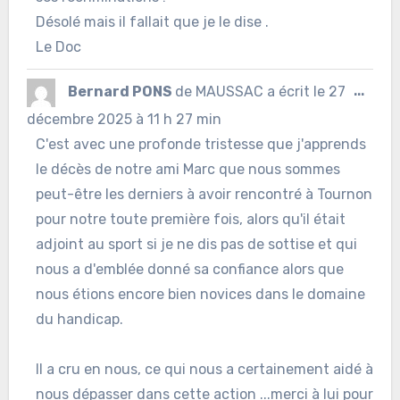
Désolé mais il fallait que je le dise .
Le Doc
Ouvr
Bernard PONS
de
MAUSSAC
a écrit le
27
...
cett
décembre 2025
à
11 h 27 min
C'est avec une profonde tristesse que j'apprends
boîte
le décès de notre ami Marc que nous sommes
méta
peut-être les derniers à avoir rencontré à Tournon
pour notre toute première fois, alors qu'il était
adjoint au sport si je ne dis pas de sottise et qui
nous a d'emblée donné sa confiance alors que
nous étions encore bien novices dans le domaine
du handicap.
Il a cru en nous, ce qui nous a certainement aidé à
nous dépasser dans cette action ...merci à lui pour