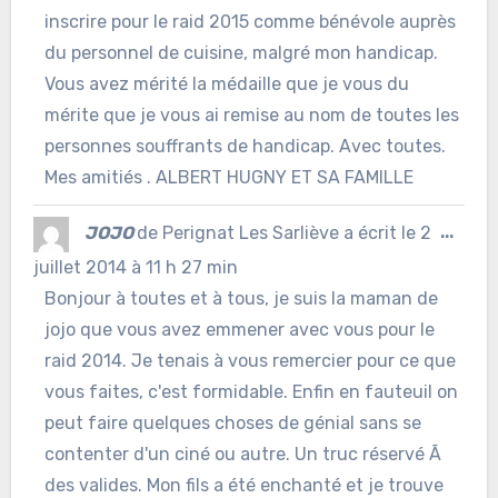
inscrire pour le raid 2015 comme bénévole auprès
du personnel de cuisine, malgré mon handicap.
Vous avez mérité la médaille que je vous du
mérite que je vous ai remise au nom de toutes les
personnes souffrants de handicap. Avec toutes.
Mes amitiés . ALBERT HUGNY ET SA FAMILLE
Ouvr
JOJO
de
Perignat Les Sarliève
a écrit le
2
...
cett
juillet 2014
à
11 h 27 min
Bonjour à toutes et à tous, je suis la maman de
boîte
jojo que vous avez emmener avec vous pour le
méta
raid 2014. Je tenais à vous remercier pour ce que
vous faites, c'est formidable. Enfin en fauteuil on
peut faire quelques choses de génial sans se
contenter d'un ciné ou autre. Un truc réservé Ã
des valides. Mon fils a été enchanté et je trouve