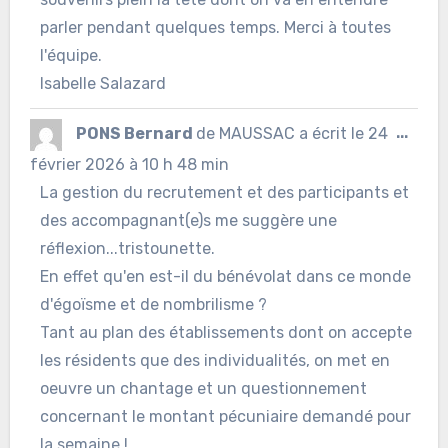
parler pendant quelques temps. Merci à toutes
l'équipe.
Isabelle Salazard
Ouvr
PONS Bernard
de
MAUSSAC
a écrit le
24
...
cett
février 2026
à
10 h 48 min
La gestion du recrutement et des participants et
boîte
des accompagnant(e)s me suggère une
méta
réflexion...tristounette.
En effet qu'en est-il du bénévolat dans ce monde
d'égoïsme et de nombrilisme ?
Tant au plan des établissements dont on accepte
les résidents que des individualités, on met en
oeuvre un chantage et un questionnement
concernant le montant pécuniaire demandé pour
la semaine !