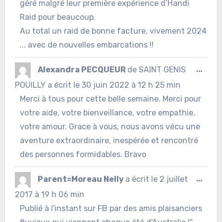
géré malgré leur première expérience d’Handi
Raid pour beaucoup.
Au total un raid de bonne facture, vivement 2024
... avec de nouvelles embarcations !!
Ouvr
Alexandra PECQUEUR
de
SAINT GENIS
...
cett
POUILLY
a écrit le
30 juin 2022
à
12 h 25 min
Merci à tous pour cette belle semaine. Merci pour
boîte
votre aide, votre bienveillance, votre empathie,
méta
votre amour. Grace à vous, nous avons vécu une
aventure extraordinaire, inespérée et rencontré
des personnes formidables. Bravo
Ouvr
Parent=Moreau Nelly
a écrit le
2 juillet
...
cett
2017
à
19 h 06 min
Publié à l'instant sur FB par des amis plaisanciers
boîte