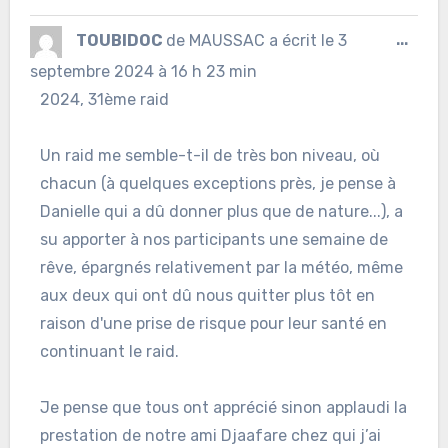
Ouvr
TOUBIDOC
de
MAUSSAC
a écrit le
3
...
cett
septembre 2024
à
16 h 23 min
2024, 31ème raid
boîte
méta
Un raid me semble-t-il de très bon niveau, où
chacun (à quelques exceptions près, je pense à
Danielle qui a dû donner plus que de nature...), a
su apporter à nos participants une semaine de
rêve, épargnés relativement par la météo, même
aux deux qui ont dû nous quitter plus tôt en
raison d'une prise de risque pour leur santé en
continuant le raid.
Je pense que tous ont apprécié sinon applaudi la
prestation de notre ami Djaafare chez qui j’ai