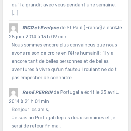
qu'il a grandit avec vous pendant une semaine.
[...]
Ouvr
RICO et Evelyne
de
St Paul (France)
a écrit le
...
cett
28 juin 2014
à
13 h 09 min
Nous sommes encore plus convaincus que nous
boîte
avons raison de croire en l'être humain!! : 'Il y a
méta
encore tant de belles personnes et de belles
aventures à vivre qu'un fauteuil roulant ne doit
pas empêcher de connaître.
Ouvr
René PERRIN
de
Portugal
a écrit le
25 avril
...
cett
2014
à
21 h 01 min
Bonjour les amis,
boîte
Je suis au Portugal depuis deux semaines et je
méta
serai de retour fin mai.