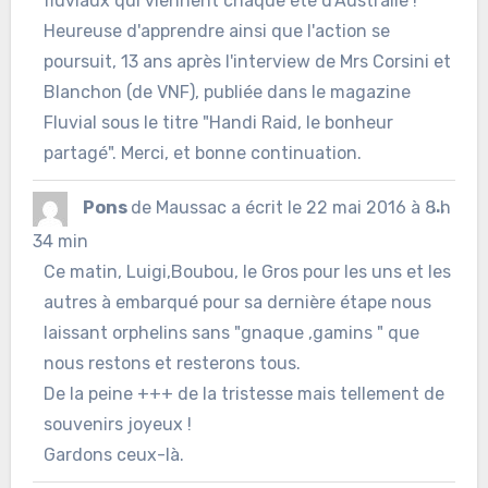
fluviaux qui viennent chaque été d'Australie !"
méta
Heureuse d'apprendre ainsi que l'action se
poursuit, 13 ans après l'interview de Mrs Corsini et
Blanchon (de VNF), publiée dans le magazine
Fluvial sous le titre "Handi Raid, le bonheur
partagé". Merci, et bonne continuation.
Ouvr
Pons
de
Maussac
a écrit le
22 mai 2016
à
8 h
...
cett
34 min
Ce matin, Luigi,Boubou, le Gros pour les uns et les
boîte
autres à embarqué pour sa dernière étape nous
méta
laissant orphelins sans "gnaque ,gamins " que
nous restons et resterons tous.
De la peine +++ de la tristesse mais tellement de
souvenirs joyeux !
Gardons ceux-là.