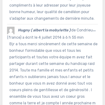
compliments à leur adresser pour leur joyeuse
bonne humeur, leur qualité de caméléon pour
s'adapter aux changements de dernière minute.
Ouvr
Hugny ( albert la mobylette )
de
Condrieu
...
cett
(france)
a écrit le
4 juillet 2014
à
6 h 55 min
Bjr a tous merci sincèrement de cette semaine de
boîte
bonheur formidable que vous et tous les
méta
participants et toutes votre équipe m avez fait
partager durant cette semaine du handicap raid
2014. Toute ma famille et mes enfants et petits
enfants n oublierons jamais tous l amour et le
bonheur que vous m avez donné avec tout vos
coeurs pleins de gentillesse et de générosité . l
ensemble de vous tous avez un coeur gros
comme la terre et je compte l année prochaine m