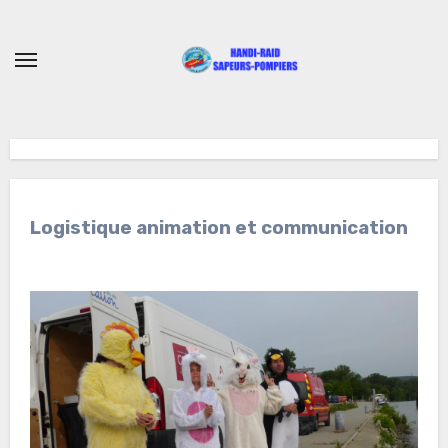
Skip
to
content
Logistique animation et communication