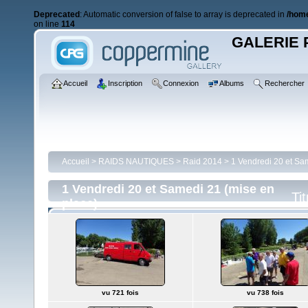
Deprecated
: Automatic conversion of false to array is deprecated in
/home
on line
114
GALERIE 
Accueil
Inscription
Connexion
Albums
Rechercher
Accueil
>
RAIDS NAUTIQUES
>
Raid 2014
>
1 Vendredi 20 et Sa
1 Vendredi 20 et Samedi 21 (mise en
Tit
place)
vu 721 fois
vu 738 fois