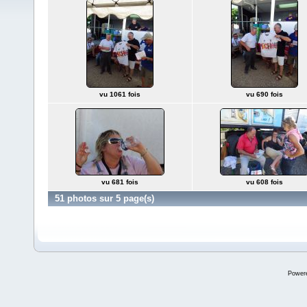
vu 1061 fois
vu 690 fois
vu 681 fois
vu 608 fois
51 photos sur 5 page(s)
Power