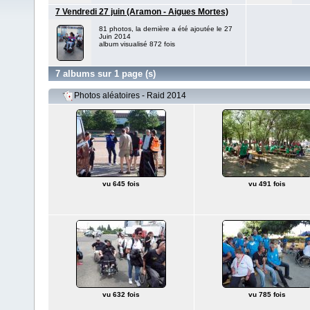
7 Vendredi 27 juin (Aramon - Aigues Mortes)
81 photos, la dernière a été ajoutée le 27
Juin 2014
album visualisé 872 fois
7 albums sur 1 page (s)
Photos aléatoires - Raid 2014
vu 645 fois
vu 491 fois
vu 632 fois
vu 785 fois