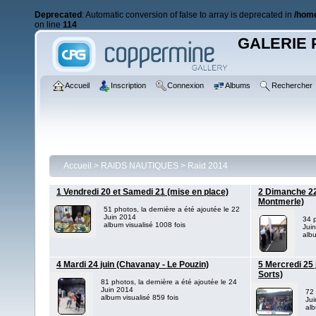
Deprecated
: Automatic conversion of false to array is deprecated in
/home
on line
114
GALERIE 
Accueil
Inscription
Connexion
Albums
Rechercher
Accueil
>
RAIDS NAUTIQUES
>
Raid 2014
1 Vendredi 20 et Samedi 21 (mise en place)
2 Dimanche 22
Montmerle)
51 photos, la dernière a été ajoutée le 22
Juin 2014
34 p
album visualisé 1008 fois
Jui
albu
4 Mardi 24 juin (Chavanay - Le Pouzin)
5 Mercredi 25 
Sorts)
81 photos, la dernière a été ajoutée le 24
Juin 2014
72 
album visualisé 859 fois
Ju
alb