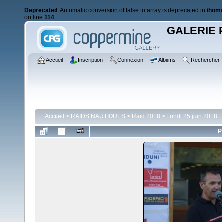
Deprecated
: Automatic conversion of false to array is deprecated in
/home
on line
114
GALERIE 
Accueil
Inscription
Connexion
Albums
Rechercher
Accueil
>
RAIDS NAUTIQUES
>
Raid 2018
>
Lundi 25 juin 2018
P