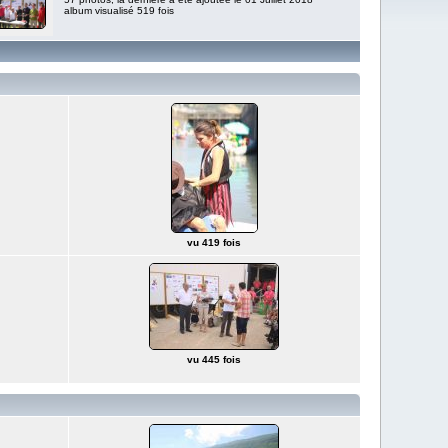
album visualisé 519 fois
vu 419 fois
vu 445 fois