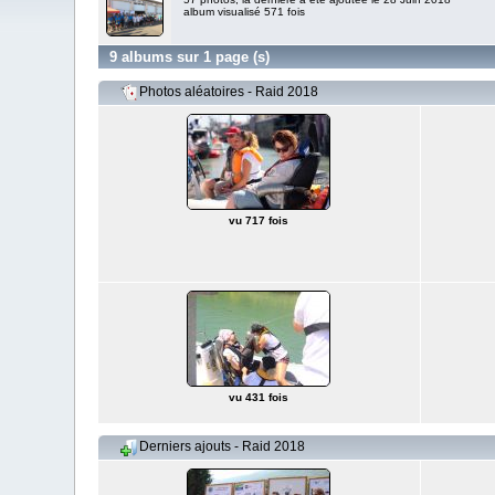
album visualisé 571 fois
9 albums sur 1 page (s)
Photos aléatoires - Raid 2018
vu 717 fois
vu 431 fois
Derniers ajouts - Raid 2018