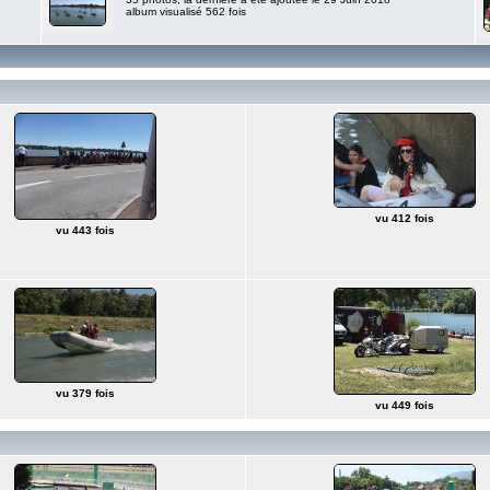
album visualisé 562 fois
vu 412 fois
vu 443 fois
vu 379 fois
vu 449 fois