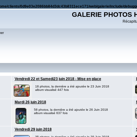
ome/clients/0d9e03e2086bb84d3dc43b8311ece171/web/galerie/include/debugge
GALERIE PHOTOS 
Récapitul
her
Vendredi 22 et Samedi23 juin 2018 - Mise en place
18 photos, la dernière a été ajoutée le 23 Juin 2018
album visualisé 447 fois
Mardi 26 juin 2018
58 photos, la dernière a été ajoutée le 26 Juin 2018
album visualisé 637 fois
Vendredi 29 juin 2018
35 photos, la dernière a été ajoutée le 29 Juin 2018