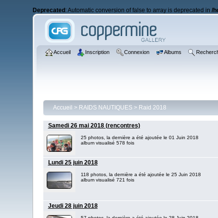
Deprecated
: Automatic conversion of false to array is deprecated in
/h
Accueil
Inscription
Connexion
Albums
Recherc
Accueil
>
RAIDS NAUTIQUES
>
Raid 2018
Samedi 26 mai 2018 (rencontres)
25 photos, la dernière a été ajoutée le 01 Juin 2018
album visualisé 578 fois
Lundi 25 juin 2018
118 photos, la dernière a été ajoutée le 25 Juin 2018
album visualisé 721 fois
Jeudi 28 juin 2018
57 photos, la dernière a été ajoutée le 28 Juin 2018