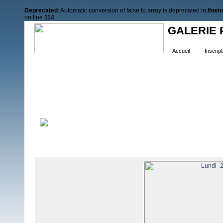
Deprecated
: Automatic conversion of false to array is deprecated in
/home
on line
114
GALERIE 
Accueil
Inscript
Accueil
>
RAIDS NAUTIQUES
>
Raid 2018
>
Lundi 25 juin 2018
Photo 98/118