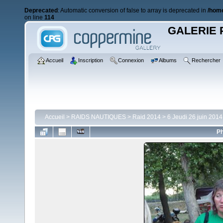
Deprecated
: Automatic conversion of false to array is deprecated in
/home
on line
114
GALERIE 
Accueil
Inscription
Connexion
Albums
Rechercher
Accueil
>
RAIDS NAUTIQUES
>
Raid 2014
>
6 Jeudi 26 juin 2014
Ph