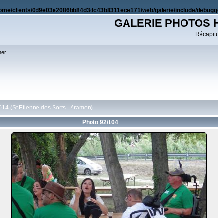
ome/clients/0d9e03e2086bb84d3dc43b8311ece171/web/galerie/include/debugge
GALERIE PHOTOS 
Récapitul
her
014 (St Etienne des Sorts - Aramon)
Photo 92/104