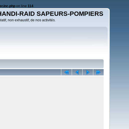
r.inc.php
on line
114
HANDI-RAID SAPEURS-POMPIERS
atif, non exhaustif, de nos activités.