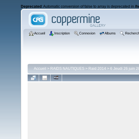
Deprecated
: Automatic conversion of false to array is deprecated in
/h
Accueil
Inscription
Connexion
Albums
Recherc
Accueil
>
RAIDS NAUTIQUES
>
Raid 2014
>
6 Jeudi 26 juin 2