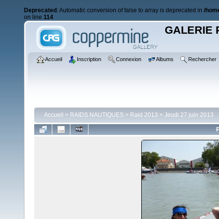
Deprecated
: Automatic conversion of false to array is deprecated in
/home
on line
114
GALERIE 
Accueil
Inscription
Connexion
Albums
Rechercher
Accueil
>
RAIDS NAUTIQUES
>
Raid 2013
>
Jeudi 27 juin 2013
P