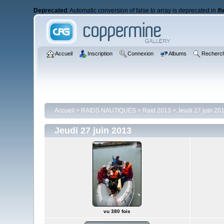
Deprecated
: Automatic conversion of false to array is deprecated in
/h
Accueil
Inscription
Connexion
Albums
Recherc
Accueil
>
RAIDS NAUTIQUES
>
Raid 2013
>
Jeudi 27 juin 20
Jeudi 27 juin 2013
vu 380 fois