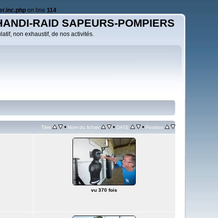
r.inc.php
on line
114
HANDI-RAID SAPEURS-POMPIERS
atif, non exhaustif, de nos activités.
•
•
•
Titre
Nom du fichier
DATE
Position
vu 370 fois