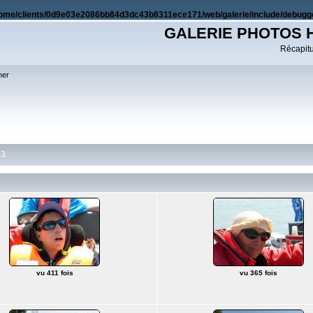
ome/clients/0d9e03e2086bb84d3dc43b8311ece171/web/galerie/include/debugge
GALERIE PHOTOS 
Récapitul
her
13
vu 411 fois
vu 365 fois