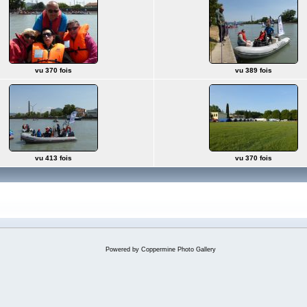
vu 370 fois
vu 389 fois
vu 413 fois
vu 370 fois
Powered by
Coppermine Photo Gallery