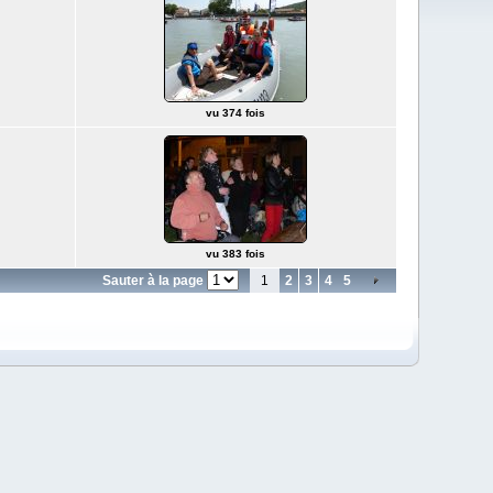
vu 374 fois
vu 383 fois
Sauter à la page
1
2
3
4
5