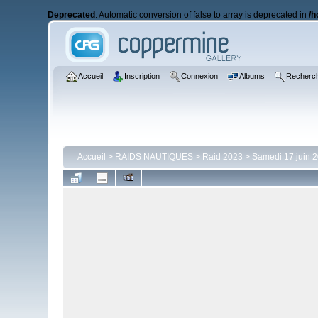
Deprecated
: Automatic conversion of false to array is deprecated in
/h
Accueil
Inscription
Connexion
Albums
Recherc
Accueil
>
RAIDS NAUTIQUES
>
Raid 2023
>
Samedi 17 juin 2