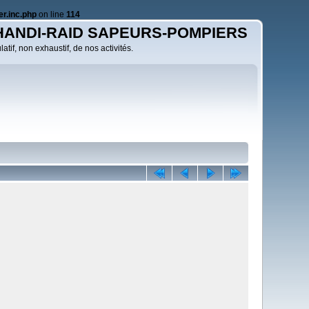
r.inc.php
on line
114
HANDI-RAID SAPEURS-POMPIERS
atif, non exhaustif, de nos activités.