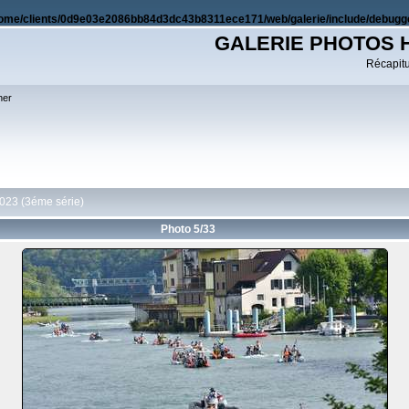
ome/clients/0d9e03e2086bb84d3dc43b8311ece171/web/galerie/include/debugge
GALERIE PHOTOS 
Récapitul
her
023 (3éme série)
Photo 5/33