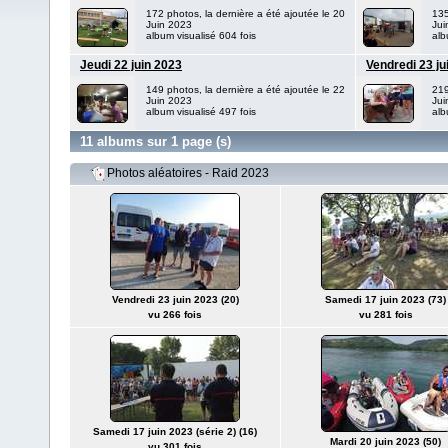
172 photos, la dernière a été ajoutée le 20
135
Juin 2023
Jui
album visualisé 604 fois
alb
Jeudi 22 juin 2023
Vendredi 23 ju
149 photos, la dernière a été ajoutée le 22
219
Juin 2023
Jui
album visualisé 497 fois
alb
11 albums sur 1 page (s)
Photos aléatoires - Raid 2023
Vendredi 23 juin 2023 (20)
Samedi 17 juin 2023 (73)
vu 266 fois
vu 281 fois
Samedi 17 juin 2023 (série 2) (16)
Mardi 20 juin 2023 (50)
vu 301 fois