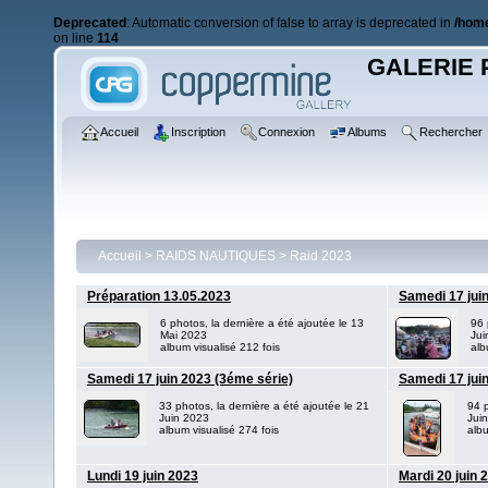
Deprecated
: Automatic conversion of false to array is deprecated in
/home
on line
114
GALERIE 
Accueil
Inscription
Connexion
Albums
Rechercher
Accueil
>
RAIDS NAUTIQUES
>
Raid 2023
Préparation 13.05.2023
Samedi 17 jui
6 photos, la dernière a été ajoutée le 13
96 
Mai 2023
Jui
album visualisé 212 fois
alb
Samedi 17 juin 2023 (3éme série)
Samedi 17 jui
33 photos, la dernière a été ajoutée le 21
94 p
Juin 2023
Jui
album visualisé 274 fois
albu
Lundi 19 juin 2023
Mardi 20 juin 