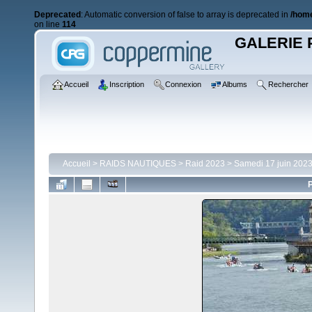
Deprecated
: Automatic conversion of false to array is deprecated in
/home
on line
114
GALERIE 
Accueil
Inscription
Connexion
Albums
Rechercher
Accueil
>
RAIDS NAUTIQUES
>
Raid 2023
>
Samedi 17 juin 2023
P