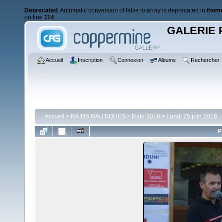
Deprecated
: Automatic conversion of false to array is deprecated in
/home
on line
114
GALERIE 
Accueil
Inscription
Connexion
Albums
Rechercher
Accueil
>
RAIDS NAUTIQUES
>
Raid 2018
>
Lundi 25 juin 2018
P