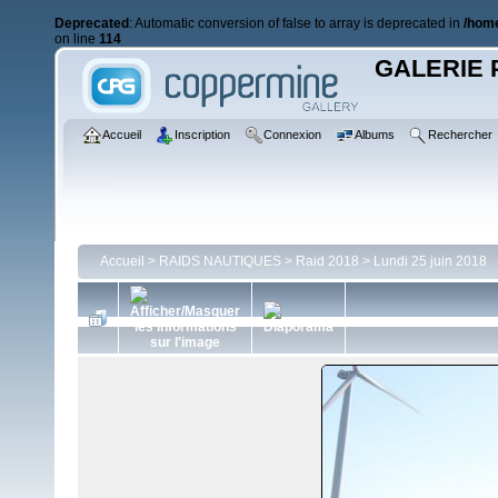
Deprecated
: Automatic conversion of false to array is deprecated in
/home
on line
114
GALERIE 
Accueil
Inscription
Connexion
Albums
Rechercher
Accueil
>
RAIDS NAUTIQUES
>
Raid 2018
>
Lundi 25 juin 2018