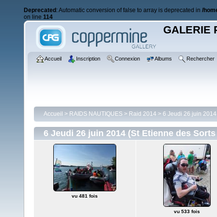
Deprecated
: Automatic conversion of false to array is deprecated in
/home
on line
114
GALERIE 
Accueil
Inscription
Connexion
Albums
Rechercher
Accueil
>
RAIDS NAUTIQUES
>
Raid 2014
>
6 Jeudi 26 juin 2014
6 Jeudi 26 juin 2014 (St Etienne des Sort
vu 481 fois
vu 533 fois