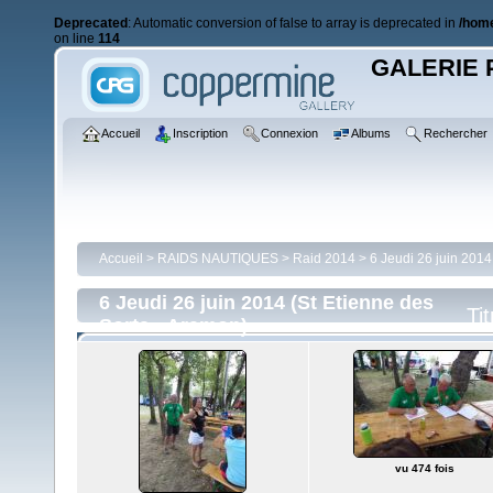
Deprecated
: Automatic conversion of false to array is deprecated in
/home
on line
114
GALERIE 
Accueil
Inscription
Connexion
Albums
Rechercher
Accueil
>
RAIDS NAUTIQUES
>
Raid 2014
>
6 Jeudi 26 juin 2014
6 Jeudi 26 juin 2014 (St Etienne des
Tit
Sorts - Aramon)
vu 474 fois