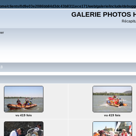
ome/clients/0d9e03e2086bb84d3dc43b8311ece171/web/galerie/include/debugge
GALERIE PHOTOS 
Récapitul
her
18
vu 419 fois
vu 419 fois