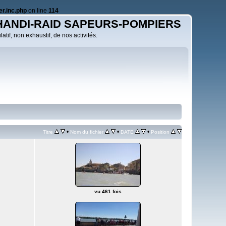
r.inc.php
on line
114
HANDI-RAID SAPEURS-POMPIERS
atif, non exhaustif, de nos activités.
•
•
•
Titre
Nom du fichier
DATE
Position
vu 461 fois