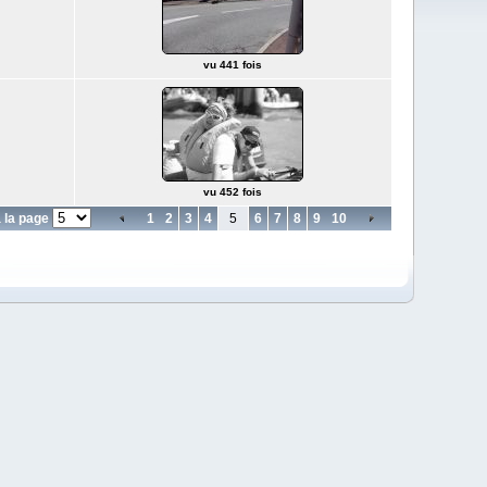
vu 441 fois
vu 452 fois
 la page
1
2
3
4
5
6
7
8
9
10