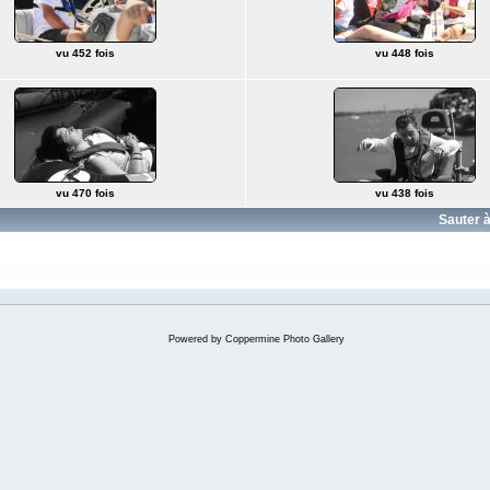
vu 452 fois
vu 448 fois
vu 470 fois
vu 438 fois
Sauter à
Powered by
Coppermine Photo Gallery