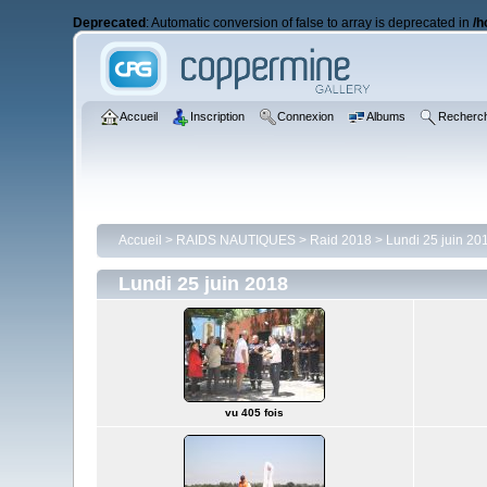
Deprecated
: Automatic conversion of false to array is deprecated in
/h
Accueil
Inscription
Connexion
Albums
Recherc
Accueil
>
RAIDS NAUTIQUES
>
Raid 2018
>
Lundi 25 juin 20
Lundi 25 juin 2018
vu 405 fois