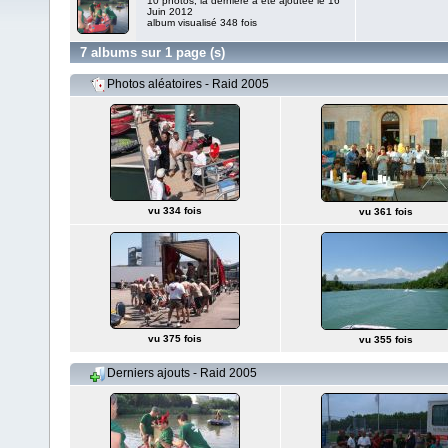
10 photos, la dernière a été ajoutée le 16
Juin 2012
album visualisé 348 fois
7 albums sur 1 page (s)
Photos aléatoires - Raid 2005
vu 334 fois
vu 361 fois
vu 375 fois
vu 355 fois
Derniers ajouts - Raid 2005