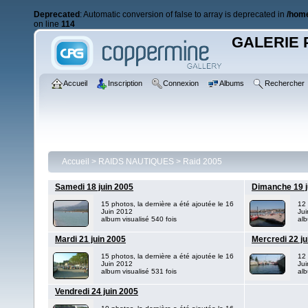
Deprecated
: Automatic conversion of false to array is deprecated in
/home
on line
114
GALERIE 
Accueil
Inscription
Connexion
Albums
Rechercher
Accueil
>
RAIDS NAUTIQUES
>
Raid 2005
Samedi 18 juin 2005
Dimanche 19 j
15 photos, la dernière a été ajoutée le 16
12 
Juin 2012
Ju
album visualisé 540 fois
alb
Mardi 21 juin 2005
Mercredi 22 ju
15 photos, la dernière a été ajoutée le 16
12 
Juin 2012
Ju
album visualisé 531 fois
alb
Vendredi 24 juin 2005