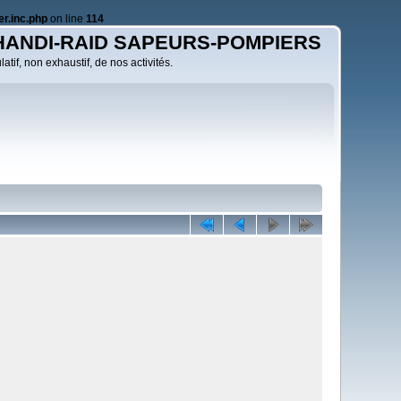
r.inc.php
on line
114
HANDI-RAID SAPEURS-POMPIERS
atif, non exhaustif, de nos activités.