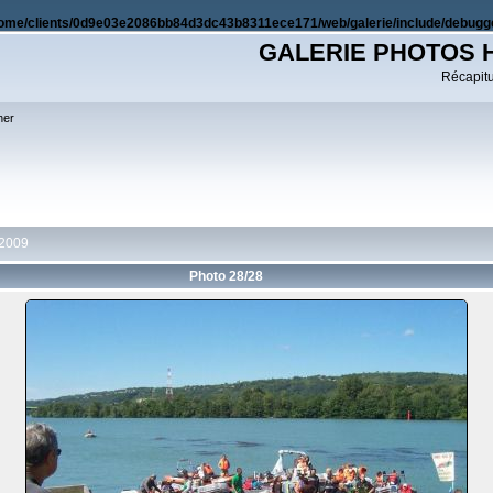
ome/clients/0d9e03e2086bb84d3dc43b8311ece171/web/galerie/include/debugge
GALERIE PHOTOS 
Récapitul
her
 2009
Photo 28/28