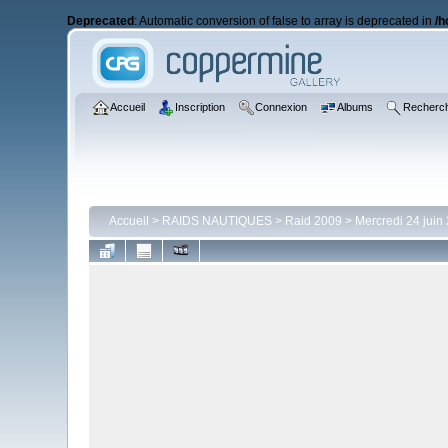
Deprecated
: Automatic conversion of false to array is deprecated in
/h
Accueil
Inscription
Connexion
Albums
Recherc
Accueil
>
RAIDS NAUTIQUES
>
Raid 2009
>
Mercredi 24 juin