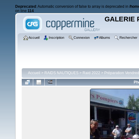
Deprecated
: Automatic conversion of false to array is deprecated in
/home
on line
114
GALERIE 
Accueil
Inscription
Connexion
Albums
Rechercher
Accueil
>
RAIDS NAUTIQUES
>
Raid 2022
>
Préparation Vendred
Ph