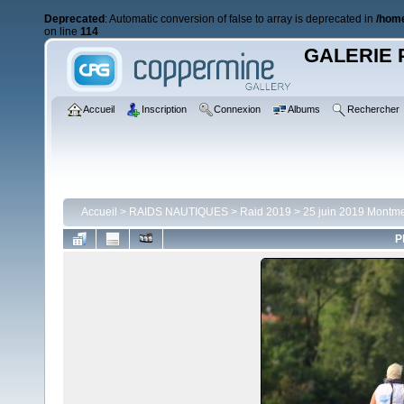
Deprecated
: Automatic conversion of false to array is deprecated in
/home
on line
114
GALERIE 
Accueil
Inscription
Connexion
Albums
Rechercher
Accueil
>
RAIDS NAUTIQUES
>
Raid 2019
>
25 juin 2019 Montme
P