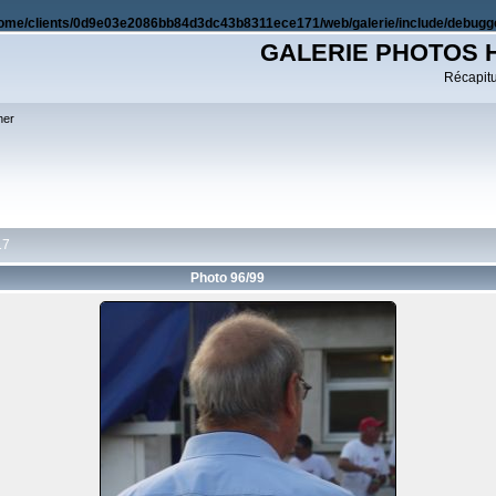
ome/clients/0d9e03e2086bb84d3dc43b8311ece171/web/galerie/include/debugge
GALERIE PHOTOS 
Récapitul
her
17
Photo 96/99