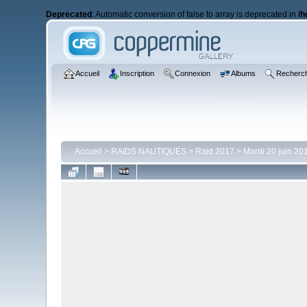
Deprecated
: Automatic conversion of false to array is deprecated in
/h
Accueil
Inscription
Connexion
Albums
Recherc
Accueil
>
RAIDS NAUTIQUES
>
Raid 2017
>
Mardi 20 juin 20