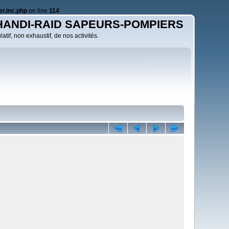
r.inc.php
on line
114
HANDI-RAID SAPEURS-POMPIERS
atif, non exhaustif, de nos activités.