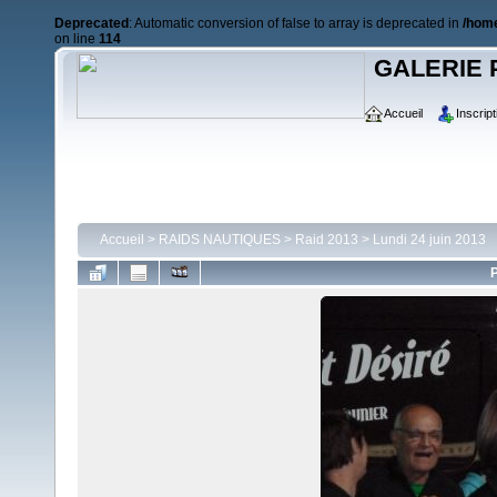
Deprecated
: Automatic conversion of false to array is deprecated in
/home
on line
114
GALERIE 
Accueil
Inscript
Accueil
>
RAIDS NAUTIQUES
>
Raid 2013
>
Lundi 24 juin 2013
P