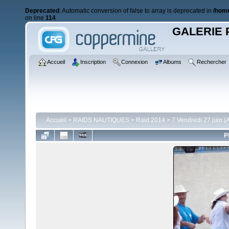
Deprecated
: Automatic conversion of false to array is deprecated in
/home
on line
114
GALERIE 
Accueil
Inscription
Connexion
Albums
Rechercher
Accueil
>
RAIDS NAUTIQUES
>
Raid 2014
>
7 Vendredi 27 juin (
P