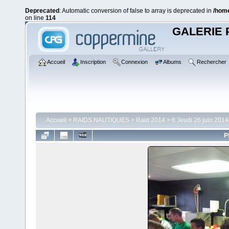
Deprecated
: Automatic conversion of false to array is deprecated in
/home
on line
114
GALERIE 
Accueil
Inscription
Connexion
Albums
Rechercher
Accueil
>
RAIDS NAUTIQUES
>
Raid 2014
>
6 Jeudi 26 juin 2014
P