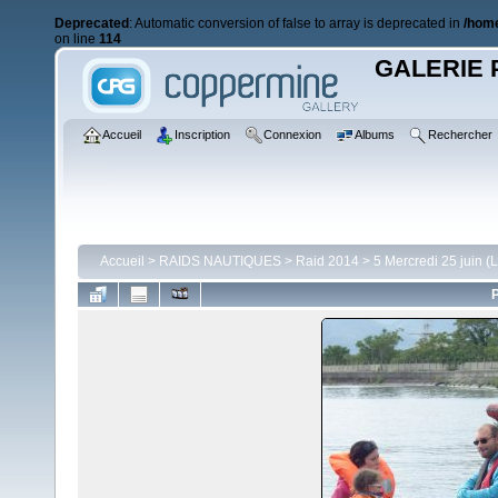
Deprecated
: Automatic conversion of false to array is deprecated in
/home
on line
114
GALERIE 
Accueil
Inscription
Connexion
Albums
Rechercher
Accueil
>
RAIDS NAUTIQUES
>
Raid 2014
>
5 Mercredi 25 juin (
P