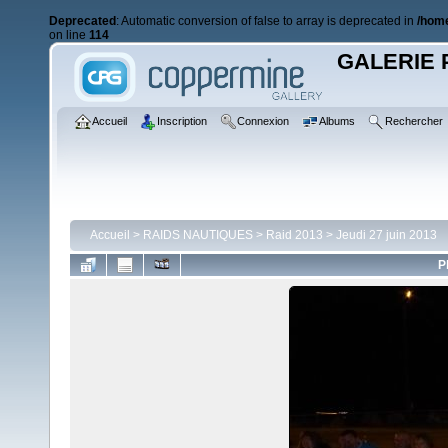
Deprecated
: Automatic conversion of false to array is deprecated in
/home
on line
114
GALERIE 
Accueil
Inscription
Connexion
Albums
Rechercher
Accueil
>
RAIDS NAUTIQUES
>
Raid 2013
>
Jeudi 27 juin 2013
P