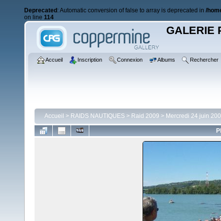
Deprecated
: Automatic conversion of false to array is deprecated in
/home
on line
114
GALERIE 
Accueil
Inscription
Connexion
Albums
Rechercher
Accueil
>
RAIDS NAUTIQUES
>
Raid 2009
>
Mercredi 24 juin 20
P