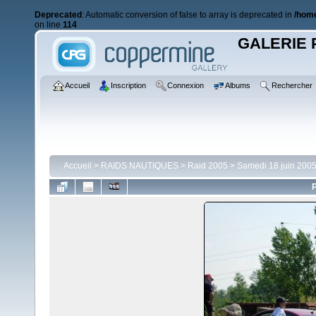
Deprecated
: Automatic conversion of false to array is deprecated in
/home
on line
114
GALERIE 
Accueil
Inscription
Connexion
Albums
Rechercher
Accueil
>
RAIDS NAUTIQUES
>
Raid 2005
>
Samedi 18 juin 200
P