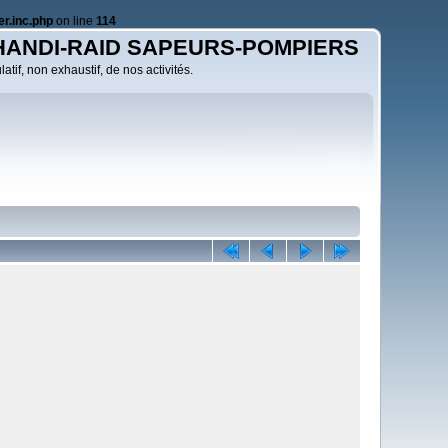
r.inc.php
on line
114
HANDI-RAID SAPEURS-POMPIERS
atif, non exhaustif, de nos activités.