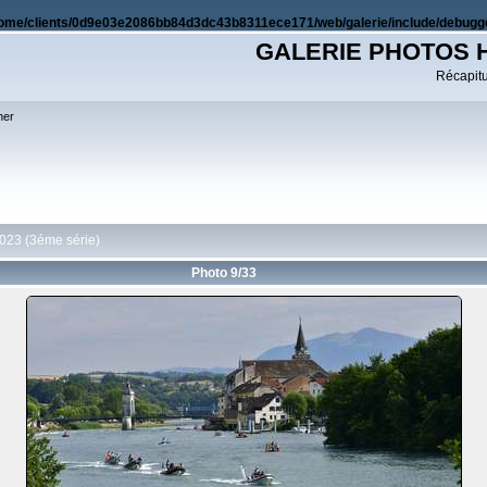
ome/clients/0d9e03e2086bb84d3dc43b8311ece171/web/galerie/include/debugge
GALERIE PHOTOS 
Récapitul
her
023 (3éme série)
Photo 9/33