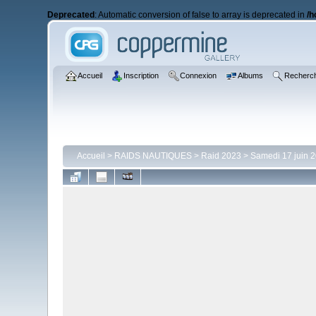
Deprecated
: Automatic conversion of false to array is deprecated in
/h
Accueil
Inscription
Connexion
Albums
Recherc
Accueil
>
RAIDS NAUTIQUES
>
Raid 2023
>
Samedi 17 juin 2