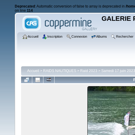
Deprecated
: Automatic conversion of false to array is deprecated in
/home
on line
114
GALERIE 
Accueil
Inscription
Connexion
Albums
Rechercher
Accueil
>
RAIDS NAUTIQUES
>
Raid 2023
>
Samedi 17 juin 2023
P