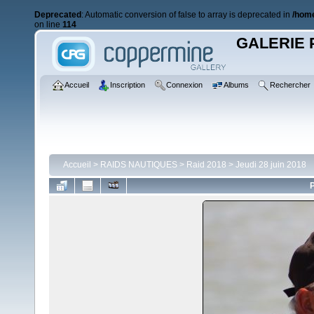
Deprecated
: Automatic conversion of false to array is deprecated in
/home
on line
114
GALERIE 
Accueil
Inscription
Connexion
Albums
Rechercher
Accueil
>
RAIDS NAUTIQUES
>
Raid 2018
>
Jeudi 28 juin 2018
P