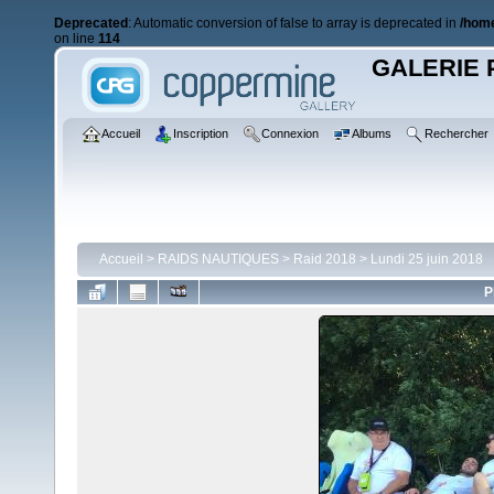
Deprecated
: Automatic conversion of false to array is deprecated in
/home
on line
114
GALERIE 
Accueil
Inscription
Connexion
Albums
Rechercher
Accueil
>
RAIDS NAUTIQUES
>
Raid 2018
>
Lundi 25 juin 2018
P