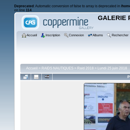
Deprecated
: Automatic conversion of false to array is deprecated in
/home
on line
114
GALERIE 
Accueil
Inscription
Connexion
Albums
Rechercher
Accueil
>
RAIDS NAUTIQUES
>
Raid 2018
>
Lundi 25 juin 2018
P