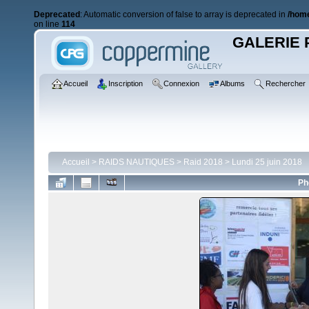
Deprecated
: Automatic conversion of false to array is deprecated in
/home
on line
114
GALERIE 
Accueil
Inscription
Connexion
Albums
Rechercher
Accueil
>
RAIDS NAUTIQUES
>
Raid 2018
>
Lundi 25 juin 2018
Ph