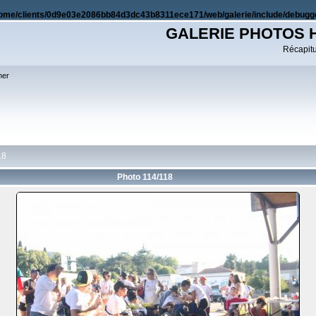
ome/clients/0d9e03e2086bb84d3dc43b8311ece171/web/galerie/include/debugge
GALERIE PHOTOS 
Récapitul
her
18
Photo 114/118