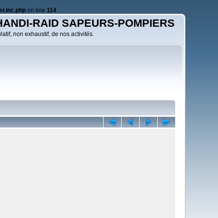
r.inc.php
on line
114
HANDI-RAID SAPEURS-POMPIERS
atif, non exhaustif, de nos activités.