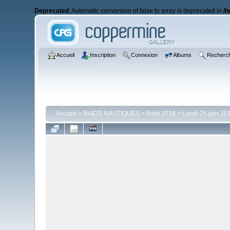
Deprecated
: Automatic conversion of false to array is deprecated in
/h
Accueil
Inscription
Connexion
Albums
Recherc
Accueil
>
RAIDS NAUTIQUES
>
Raid 2018
>
Lundi 25 juin 20