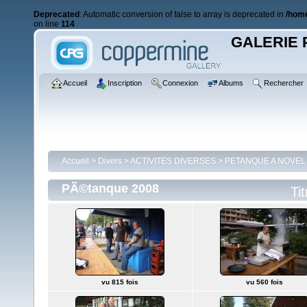
Deprecated
: Automatic conversion of false to array is deprecated in
/home
on line
114
GALERIE 
Accueil
Inscription
Connexion
Albums
Rechercher
Accueil
>
Divers
>
ACTIVITES DIVERSES
>
PETANQUE A NOVEL
PÃ©tanque 2008
Tit
vu 815 fois
vu 560 fois