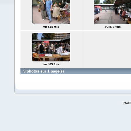
vu 514 fois
vu 576 fois
vu 503 fois
9 photos sur 1 page(s)
Power