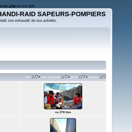
r.inc.php
on line
114
HANDI-RAID SAPEURS-POMPIERS
atif, non exhaustif, de nos activités.
•
•
•
Titre
Nom du fichier
DATE
Position
vu 278 fois