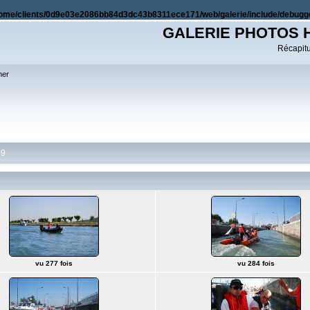
ome/clients/0d9e03e2086bb84d3dc43b8311ece171/web/galerie/include/debugge
GALERIE PHOTOS 
Récapitul
her
09
vu 277 fois
vu 284 fois