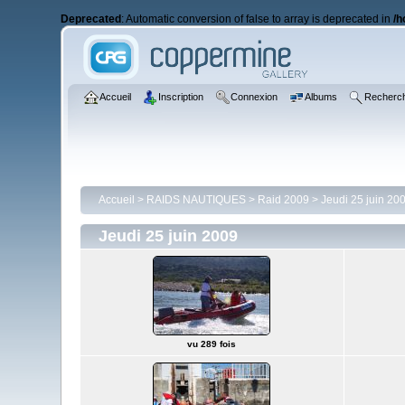
Deprecated
: Automatic conversion of false to array is deprecated in
/h
Accueil
Inscription
Connexion
Albums
Recherc
Accueil
>
RAIDS NAUTIQUES
>
Raid 2009
>
Jeudi 25 juin 20
Jeudi 25 juin 2009
vu 289 fois