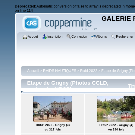
Deprecated
: Automatic conversion of false to array is deprecated in
/home
on line
114
GALERIE 
Accueil
Inscription
Connexion
Albums
Rechercher
Accueil
>
RAIDS NAUTIQUES
>
Raid 2022
>
Etape de Grigny (P
Etape de Grigny (Photos CCLD,
Tit
partenaire HRSP)
HRSP 2022 - Grigny (3)
HRSP 2022 - Grigny (4)
vu 317 fois
vu 290 fois