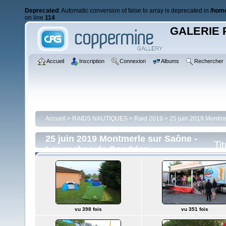
Deprecated
: Automatic conversion of false to array is deprecated in
/home
on line
114
GALERIE 
Accueil
Inscription
Connexion
Albums
Rechercher
Accueil
>
RAIDS NAUTIQUES
>
Raid 2019
>
25 juin 2019 Montme
25 juin 2019 Montmerle sur Saône -
Tit
Les roches de Condrieu
vu 398 fois
vu 351 fois