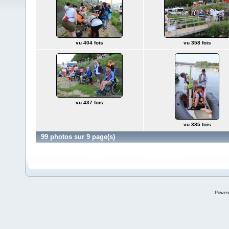
vu 404 fois
vu 358 fois
vu 437 fois
vu 385 fois
99 photos sur 9 page(s)
Power