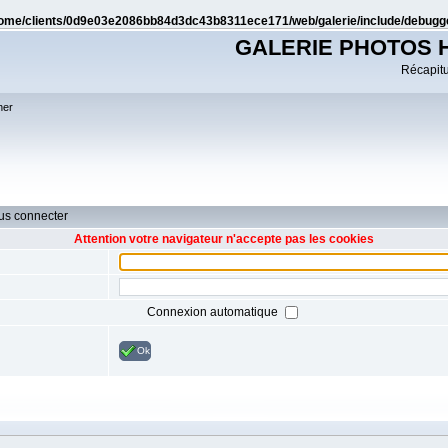
ome/clients/0d9e03e2086bb84d3dc43b8311ece171/web/galerie/include/debugge
GALERIE PHOTOS 
Récapitul
her
ous connecter
Attention votre navigateur n'accepte pas les cookies
Connexion automatique
Ok