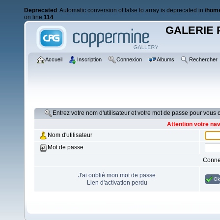
Deprecated
: Automatic conversion of false to array is deprecated in
/home
on line
114
GALERIE 
Accueil
Inscription
Connexion
Albums
Rechercher
Entrez votre nom d'utilisateur et votre mot de passe pour vous
Attention votre na
Nom d'utilisateur
Mot de passe
Conne
J'ai oublié mon mot de passe
Ok
Lien d'activation perdu