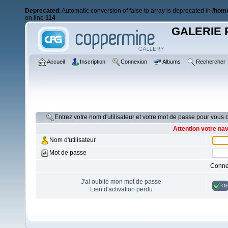
Deprecated
: Automatic conversion of false to array is deprecated in
/home
on line
114
GALERIE 
Accueil
Inscription
Connexion
Albums
Rechercher
Entrez votre nom d'utilisateur et votre mot de passe pour vous
Attention votre na
Nom d'utilisateur
Mot de passe
Conne
J'ai oublié mon mot de passe
Ok
Lien d'activation perdu