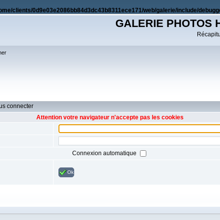
ome/clients/0d9e03e2086bb84d3dc43b8311ece171/web/galerie/include/debugge
GALERIE PHOTOS 
Récapitul
her
ous connecter
Attention votre navigateur n'accepte pas les cookies
Connexion automatique
Ok