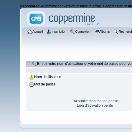
Deprecated
: Automatic conversion of false to array is deprecated in
/h
Accueil
Inscription
Connexion
Albums
Recherc
Entrez votre nom d'utilisateur et votre mot de passe pour v
Nom d'utilisateur
Mot de passe
J'ai oublié mon mot de passe
Lien d'activation perdu