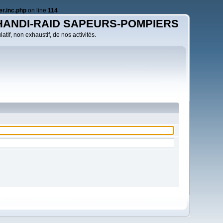
r.inc.php
on line
114
HANDI-RAID SAPEURS-POMPIERS
atif, non exhaustif, de nos activités.