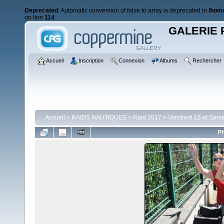
Deprecated
: Automatic conversion of false to array is deprecated in
/home
on line
114
GALERIE 
Accueil
Inscription
Connexion
Albums
Rechercher
Accueil
>
RAIDS NAUTIQUES
>
Raid 2017
>
Vendredi 16 et Same
Ph