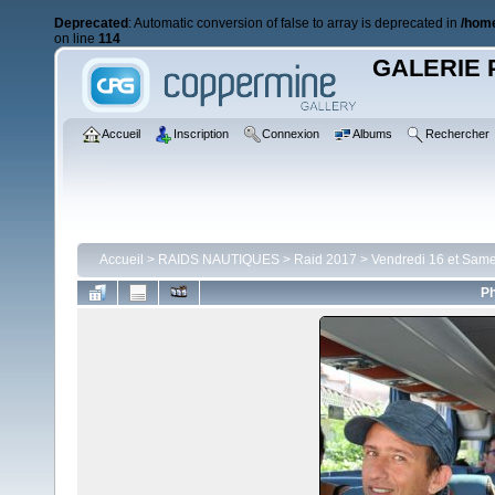
Deprecated
: Automatic conversion of false to array is deprecated in
/home
on line
114
GALERIE 
Accueil
Inscription
Connexion
Albums
Rechercher
Accueil
>
RAIDS NAUTIQUES
>
Raid 2017
>
Vendredi 16 et Same
Ph