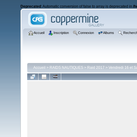
Deprecated
: Automatic conversion of false to array is deprecated in
/h
Accueil
Inscription
Connexion
Albums
Recherc
Accueil
>
RAIDS NAUTIQUES
>
Raid 2017
>
Vendredi 16 et S