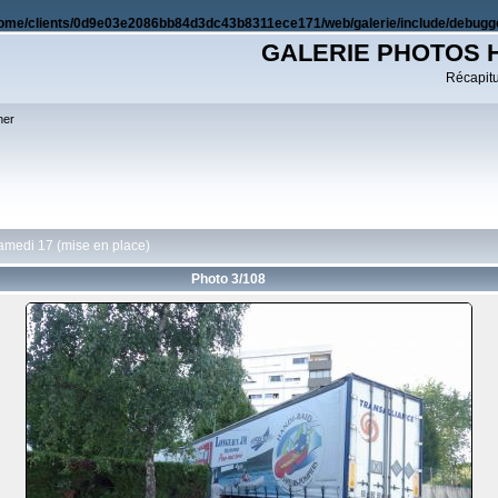
ome/clients/0d9e03e2086bb84d3dc43b8311ece171/web/galerie/include/debugge
GALERIE PHOTOS 
Récapitul
her
amedi 17 (mise en place)
Photo 3/108