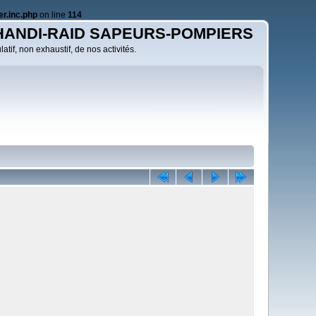
r.inc.php
on line
114
HANDI-RAID SAPEURS-POMPIERS
atif, non exhaustif, de nos activités.