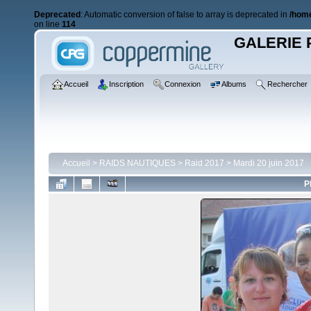
Deprecated
: Automatic conversion of false to array is deprecated in
/home
on line
114
GALERIE 
Accueil
Inscription
Connexion
Albums
Rechercher
Accueil
>
RAIDS NAUTIQUES
>
Raid 2017
>
Mardi 20 juin 2017
P